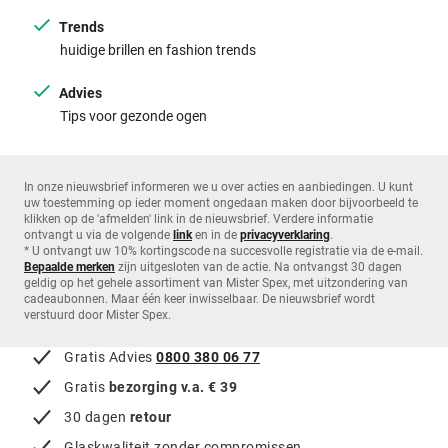
Trends
huidige brillen en fashion trends
Advies
Tips voor gezonde ogen
In onze nieuwsbrief informeren we u over acties en aanbiedingen. U kunt
uw toestemming op ieder moment ongedaan maken door bijvoorbeeld te
klikken op de 'afmelden' link in de nieuwsbrief. Verdere informatie
ontvangt u via de volgende
link
en in de
privacyverklaring
.
* U ontvangt uw 10% kortingscode na succesvolle registratie via de e-mail.
Bepaalde merken
zijn uitgesloten van de actie. Na ontvangst 30 dagen
geldig op het gehele assortiment van Mister Spex, met uitzondering van
cadeaubonnen. Maar één keer inwisselbaar. De nieuwsbrief wordt
verstuurd door Mister Spex.
Gratis Advies
0800 380 06 77
Gratis
bezorging v.a. € 39
30 dagen
retour
Glaskwaliteit zonder compromissen