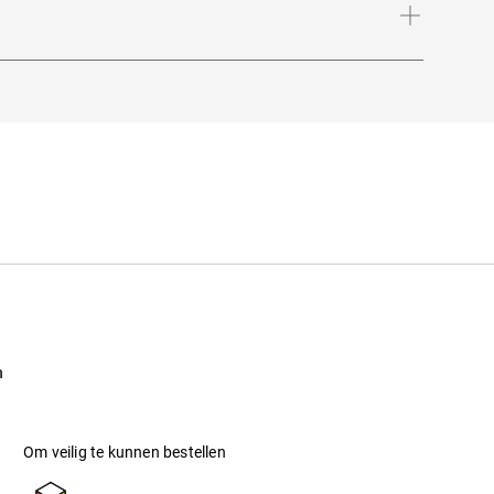
zwarte en witte tortoise/ schildpad look. Je
H
n
Om veilig te kunnen bestellen