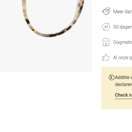
Meer dan 
30 dagen
Oogmetin
Al onze p
Additie 
declarer
Check n