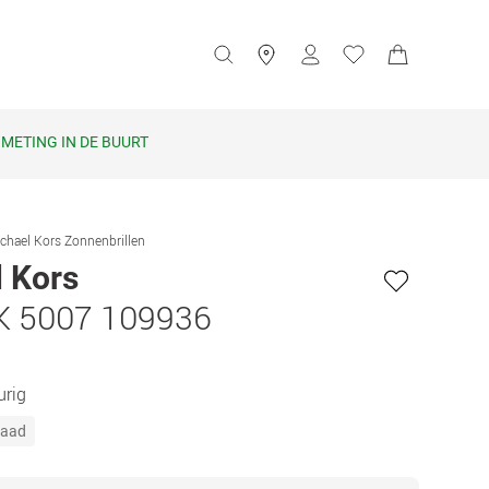
METING IN DE BUURT
chael Kors Zonnenbrillen
 Kors
K 5007 109936
urig
raad