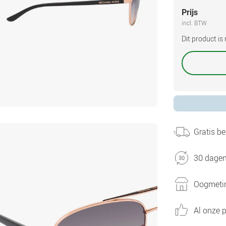
Prijs
incl. BTW
Dit product i
Gratis be
30 dagen
Oogmetin
Al onze p