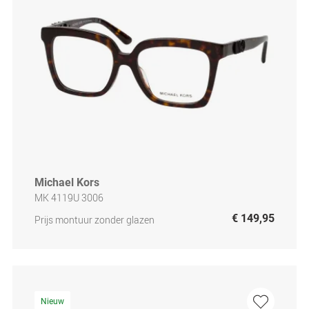
Michael Kors
MK 4119U 3006
€ 149,95
Prijs montuur zonder glazen
Nieuw