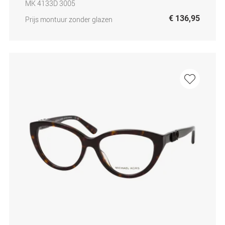
MK 4133D 3005
€ 136,95
Prijs montuur zonder glazen