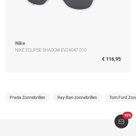
Nike
NIKE ECLIPSE SHADOW EV24047 010
€ 116,95
Prada Zonnebrillen
Ray-Ban zonnebrillen
Tom Ford Zonn
10%