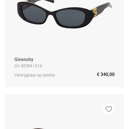
Givenchy
GV 40094 I 01A
€ 340,00
Verkrijgbaar op sterkte