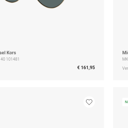
ael Kors
Mi
140 101481
MK
€ 161,95
Ver
N