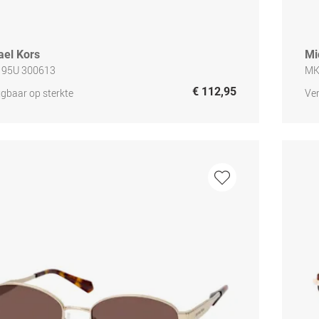
ael Kors
Mi
195U 300613
MK
€ 112,95
jgbaar op sterkte
Ver