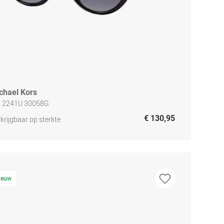
chael Kors
 2241U 30058G
€ 130,95
krijgbaar op sterkte
ieuw