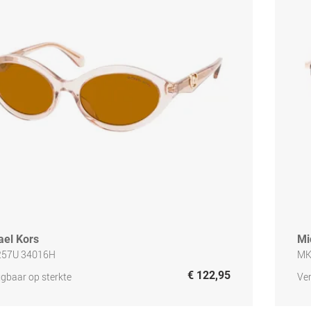
ael Kors
Mi
257U 34016H
MK
€ 122,95
jgbaar op sterkte
Ver