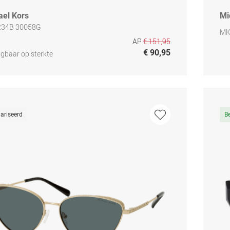
ael Kors
Mi
234B 30058G
MK
AP
€ 151,95
€ 90,95
jgbaar op sterkte
ariseerd
B