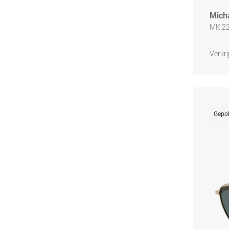
Mich
MK 2
Verkri
Gepol