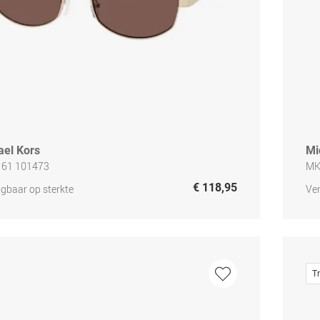
ael Kors
Mi
161 101473
MK
€ 118,95
jgbaar op sterkte
Ver
T