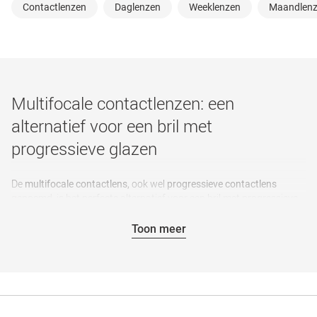
Contactlenzen
Daglenzen
Weeklenzen
Maandlen
Multifocale contactlenzen: een
alternatief voor een bril met
progressieve glazen
De
ook wel
multifocale contactlens,
progressieve contactlens
genoemd, is het perfecte alternatief voor een bril met progressieve
glazen. Vooral mensen boven de 40 hebben vaak last van
ouderdomsverziendheid. Bij deze refractieafwijking vermindert het
Toon meer
zicht van het oog op korte afstand. Scherp zicht is probleemloos
mogelijk met multifocale lenzen in verschillende afstanden. U koopt
ze bij Mister Spex.
Wat is ouderdomsverziendheid en hoe wordt