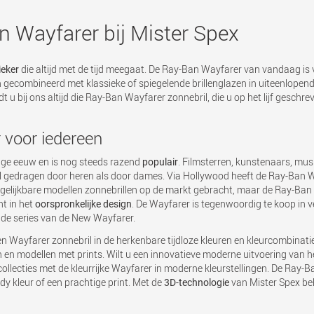
n Wayfarer bij Mister Spex
die altijd met de tijd meegaat. De Ray-Ban Wayfarer van vandaag is ve
ieker
 gecombineerd met klassieke of spiegelende brillenglazen in uiteenlopend
 u bij ons altijd die Ray-Ban Wayfarer zonnebril, die u op het lijf geschrev
 voor iedereen
ige eeuw en is nog steeds razend
. Filmsterren, kunstenaars, mu
populair
 gedragen door heren als door dames. Via Hollywood heeft de Ray-Ban Wa
ijkbare modellen zonnebrillen op de markt gebracht, maar de Ray-Ban Wayfar
t in het
. De Wayfarer is tegenwoordig te koop in ve
oorspronkelijke design
t de series van de New Wayfarer.
een Wayfarer zonnebril in de herkenbare tijdloze kleuren en kleurcombinatie
en en modellen met prints. Wilt u een innovatieve moderne uitvoering van h
llecties met de kleurrijke Wayfarer in moderne kleurstellingen. De Ray-B
y kleur of een prachtige print. Met de
van Mister Spex bek
3D-technologie