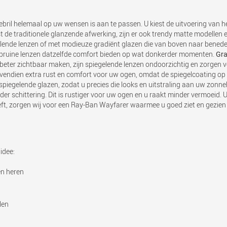
ril helemaal op uw wensen is aan te passen. U kiest de uitvoering van h
ast de traditionele glanzende afwerking, zijn er ook trendy matte modelle
gelende lenzen of met modieuze gradiënt glazen die van boven naar benede
ijl bruine lenzen datzelfde comfort bieden op wat donkerder momenten.
Gra
beter zichtbaar maken, zijn spiegelende lenzen ondoorzichtig en zorgen voo
vendien extra rust en comfort voor uw ogen, omdat de spiegelcoating op de
piegelende glazen, zodat u precies die looks en uitstraling aan uw zonnebr
der schittering. Dit is rustiger voor uw ogen en u raakt minder vermoeid.
eft, zorgen wij voor een Ray-Ban Wayfarer waarmee u goed ziet en gezie
idee:
en heren
len