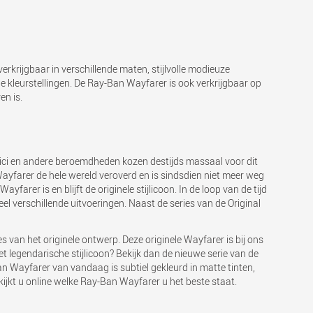
rkrijgbaar in verschillende maten, stijlvolle modieuze
e kleurstellingen. De Ray-Ban Wayfarer is ook verkrijgbaar op
en is.
sici en andere beroemdheden kozen destijds massaal voor dit
yfarer de hele wereld veroverd en is sindsdien niet meer weg
er is en blijft de originele stijlicoon. In de loop van de tijd
el verschillende uitvoeringen. Naast de series van de Original
s van het originele ontwerp. Deze originele Wayfarer is bij ons
et legendarische stijlicoon? Bekijk dan de nieuwe serie van de
an Wayfarer van vandaag is subtiel gekleurd in matte tinten,
ijkt u online welke Ray-Ban Wayfarer u het beste staat.