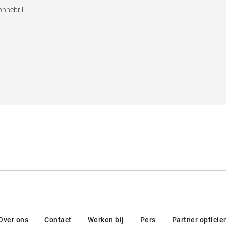
onnebril
Over ons
Contact
Werken bij
Pers
Partner opticie