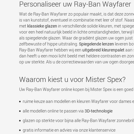
Personaliseer uw Ray-Ban Wayfarer
Wat de Ray-Ban Wayfarer zo populair maakt, is dat deze zonneb
is van kunststof, eventueel in combinatie met leer of stof. Na
met
in verschillende solide kleuren, met spie
klassieke glazen
voor een heel natuurlijk beeld in lichte omstandigheden, terw
als spiegelende glazen. Waar de gradiënt glazen uw ogen juist 
zelfbewuste of hippe uitstraling.
leveren bo
Spiegelende lenzen
Ray-Ban Wayfarer hebben wij een
aan s
uitgebreid kleurenpalet
dan heeft u een mooi licht beeld met heldere contrasten en zon
op uw sterkte. Als u de correctiewaarden van uw ogen doorge
Waarom kiest u voor Mister Spex?
Uw Ray-Ban Wayfarer online kopen bij Mister Spex is een goed 
ruime keuze aan modellen en kleuren Wayfarer voor dames 
alle modellen online te passen via
3D-technologie
glazen op sterkte voor bijna alle Ray-Ban Wayfarer zonnebril
gratis informatie en advies via onze klantenservice