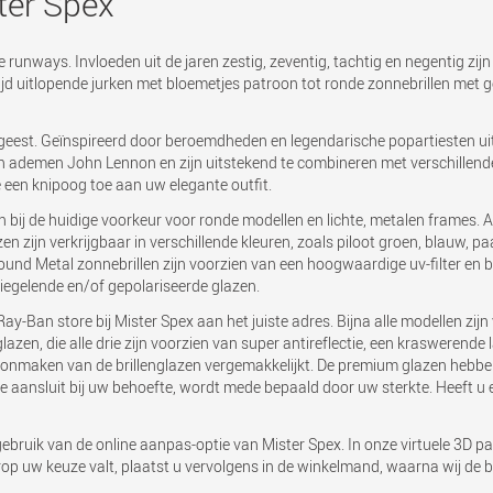
ter Spex
 runways. Invloeden uit de jaren zestig, zeventig, tachtig en negentig zijn
d uitlopende jurken met bloemetjes patroon tot ronde zonnebrillen met ge
jdgeest. Geïnspireerd door beroemdheden en legendarische popartiesten ui
len ademen John Lennon en zijn uitstekend te combineren met verschillend
 een knipoog toe aan uw elegante outfit.
n bij de huidige voorkeur voor ronde modellen en lichte, metalen frames.
 zijn verkrijgbaar in verschillende kleuren, zoals piloot groen, blauw, pa
Round Metal zonnebrillen zijn voorzien van een hoogwaardige uv-filter en
gelende en/of gepolariseerde glazen.
y-Ban store bij Mister Spex aan het juiste adres. Bijna alle modellen zijn v
en, die alle drie zijn voorzien van super antireflectie, een kraswerende l
onmaken van de brillenglazen vergemakkelijkt. De premium glazen hebben
te aansluit bij uw behoefte, wordt mede bepaald door uw sterkte. Heeft u
ebruik van de online aanpas-optie van Mister Spex. In onze virtuele 3D pa
op uw keuze valt, plaatst u vervolgens in de winkelmand, waarna wij de b