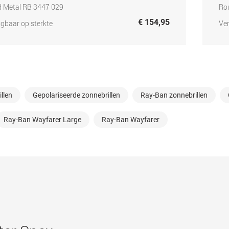
 Metal RB 3447 029
Ro
€ 154,95
jgbaar op sterkte
Ver
llen
Gepolariseerde zonnebrillen
Ray-Ban zonnebrillen
Ray-Ban Wayfarer Large
Ray-Ban Wayfarer