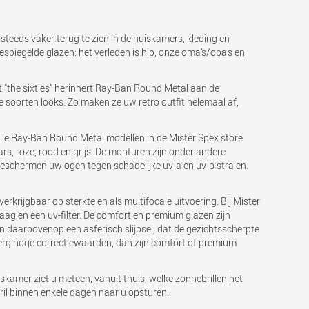
 steeds vaker terug te zien in de huiskamers, kleding en
spiegelde glazen: het verleden is hip, onze oma’s/opa’s en
t “the sixties” herinnert Ray-Ban Round Metal aan de
e soorten looks. Zo maken ze uw retro outfit helemaal af,
 Alle Ray-Ban Round Metal modellen in de Mister Spex store
ars, roze, rood en grijs. De monturen zijn onder andere
 beschermen uw ogen tegen schadelijke uv-a en uv-b stralen.
erkrijgbaar op sterkte en als multifocale uitvoering. Bij Mister
aag en een uv-filter. De comfort en premium glazen zijn
 daarbovenop een asferisch slijpsel, dat de gezichtsscherpte
 erg hoge correctiewaarden, dan zijn comfort of premium
skamer ziet u meteen, vanuit thuis, welke zonnebrillen het
ril binnen enkele dagen naar u opsturen.