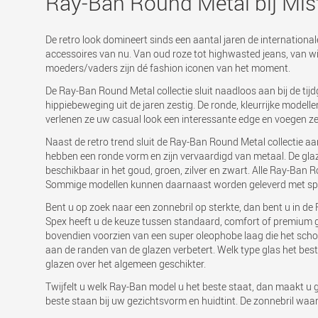
Ray-Ban Round Metal bij Mis
De retro look domineert sinds een aantal jaren de internationale
accessoires van nu. Van oud roze tot highwasted jeans, van wij
moeders/vaders zijn dé fashion iconen van het moment.
De Ray-Ban Round Metal collectie sluit naadloos aan bij de ti
hippiebeweging uit de jaren zestig. De ronde, kleurrijke model
verlenen ze uw casual look een interessante edge en voegen ze
Naast de retro trend sluit de Ray-Ban Round Metal collectie aa
hebben een ronde vorm en zijn vervaardigd van metaal. De glazen
beschikbaar in het goud, groen, zilver en zwart. Alle Ray-Ban 
Sommige modellen kunnen daarnaast worden geleverd met spie
Bent u op zoek naar een zonnebril op sterkte, dan bent u in de Ra
Spex heeft u de keuze tussen standaard, comfort of premium glaz
bovendien voorzien van een super oleophobe laag die het scho
aan de randen van de glazen verbetert. Welk type glas het bes
glazen over het algemeen geschikter.
Twijfelt u welk Ray-Ban model u het beste staat, dan maakt u g
beste staan bij uw gezichtsvorm en huidtint. De zonnebril waar