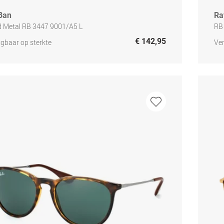
Ban
Ra
 Metal RB 3447 9001/A5 L
RB
€ 142,95
jgbaar op sterkte
Ver