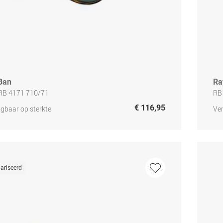
Ban
Ra
 RB 4171 710/71
RB
€ 116,95
jgbaar op sterkte
Ver
ariseerd