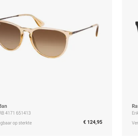
Ban
Ra
 RB 4171 651413
Er
€ 124,95
jgbaar op sterkte
Ver