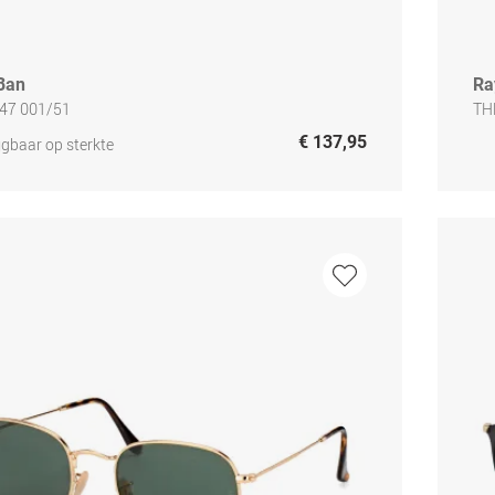
Ban
Ra
47 001/51
TH
€ 137,95
jgbaar op sterkte