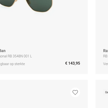
Ban
Ra
onal RB 3548N 001 L
RB
€ 143,95
jgbaar op sterkte
Ver
Ge