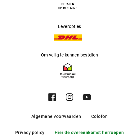
BioMedics Toric lenzen zijn voorzien van ingebouwde uv-
bescherming.
Mister Spex heeft klanttevredenheid hoog in het vaandel staan.
Mochten uw lenzen onverhoopt toch niet bevallen, dan stuurt u ze
Leveropties
gewoon terug. Doet u dat binnen 30 dagen, dan krijgt u zonder
problemen uw geld terug.
Om veilig te kunnen bestellen
Algemene voorwaarden
Colofon
Privacy policy
Hier de overeenkomst herroepen