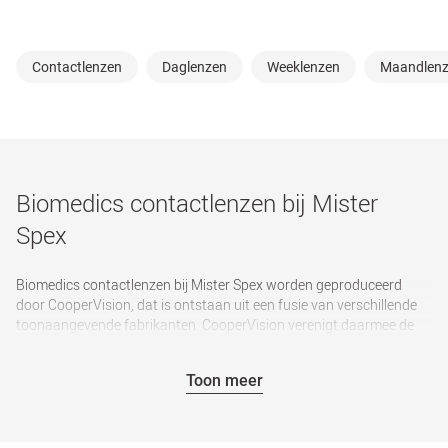
Contactlenzen
Daglenzen
Weeklenzen
Maandlen
Biomedics contactlenzen bij Mister
Spex
Biomedics contactlenzen bij Mister Spex worden geproduceerd
door CooperVision, dat is ontstaan uit een fusie van verschillende
toonaangevende fabrikanten. CooperVision verenigt daarmee de
jarenlange expertise en ervaring van onder andere Aspect Vision en
Ocular Sciences en produceert hoogwaardige en technisch
Toon meer
innovatieve contactlenzen.
De Biomedics contactlenzen zijn echte topsellers. Dankzij het
gebruik van het materiaal phosphorylcholin (PC) hebben ze een