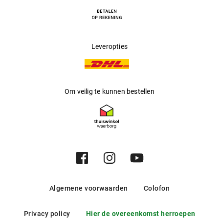
Bestelt u uw lenzen bij Mister Spex, dan profiteert u van een groot
aantal voordelen. Vallen de lenzen om wat voor reden dan ook
tegen, maakt u bijvoorbeeld gebruik van onze 30 dagen ‘niet goed,
geld terug’ garantie. Uw bestelling verloopt daardoor zonder enig
risico.
Leveropties
Om veilig te kunnen bestellen
Algemene voorwaarden
Colofon
Privacy policy
Hier de overeenkomst herroepen