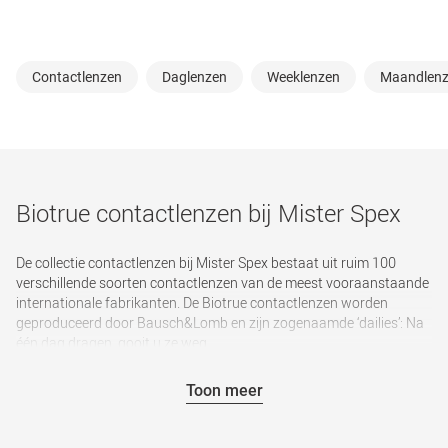
Contactlenzen
Daglenzen
Weeklenzen
Maandlen
Biotrue contactlenzen bij Mister Spex
De collectie contactlenzen bij Mister Spex bestaat uit ruim 100
verschillende soorten contactlenzen van de meest vooraanstaande
internationale fabrikanten. De Biotrue contactlenzen worden
geproduceerd door Bausch&Lomb en zijn zogenaamde ‘dailies’: Na
één dag dragen, gooit u ze weg.
Het vinden van de juiste contactlenzen hangt samen met uw
Toon meer
persoonlijke voorkeuren en de aard en beperkingen van uw ogen.
Heeft u erg gevoelige ogen of draagt u maar heel af en toe lenzen,
dan zijn dailies bijvoorbeeld erg geschikt. Doordat u de lenzen na