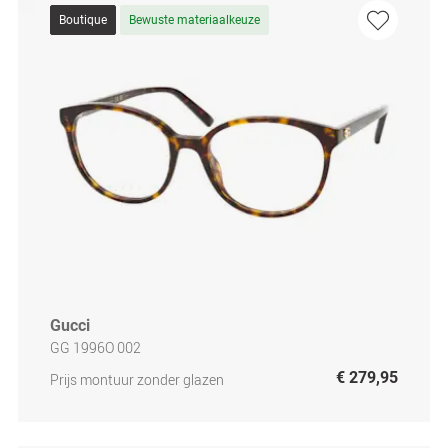
Boutique
Bewuste materiaalkeuze
Gucci
GG 1996O 002
€ 279,95
Prijs montuur zonder glazen