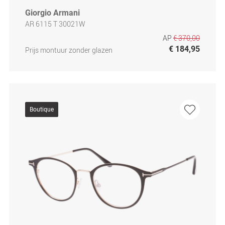
Giorgio Armani
AR 6115 T 30021W
AP
€ 370,00
€ 184,95
Prijs montuur zonder glazen
Boutique