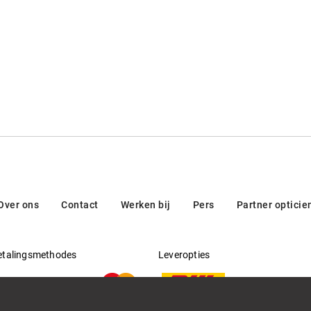
Over ons
Contact
Werken bij
Pers
Partner opticie
etalingsmethodes
Leveropties