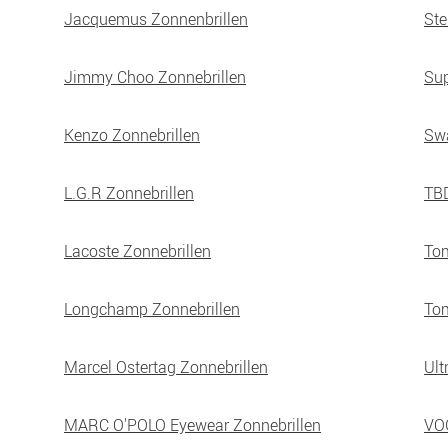
Jacquemus Zonnenbrillen
Ste
Jimmy Choo Zonnebrillen
Sup
Kenzo Zonnebrillen
Swa
L.G.R Zonnebrillen
TBD
Lacoste Zonnebrillen
Tom
Longchamp Zonnebrillen
Tom
Marcel Ostertag Zonnebrillen
Ult
MARC O'POLO Eyewear Zonnebrillen
VOG